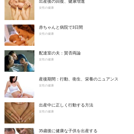
出産後の回復、健康増進
女性の健康
赤ちゃんと病院で3日間
女性の健康
配達室の夫：賛否両論
女性の健康
産後期間：行動、衛生、栄養のニュアンス
女性の健康
出産中に正しく行動する方法
女性の健康
35歳後に健康な子供を出産する