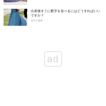
出産後すぐに数字を並べるにはどうすればいい
ですか？
女性の健康
ad