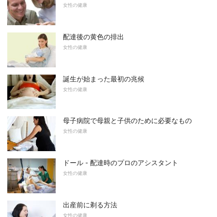
女性の健康
配達後の黄色の排出
女性の健康
誕生が始まった最初の兆候
女性の健康
母子病院で母親と子供のために必要なもの
女性の健康
ドール - 配達時のプロのアシスタント
女性の健康
出産前に剃る方法
女性の健康