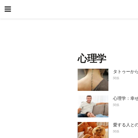
心理学
タトゥーか
関係
心理学：幸
関係
愛する人と
関係