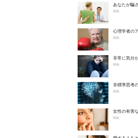
あなたが騙
関係
心理学者の
関係
非常に気分
関係
非標準思考
関係
女性の有害
関係