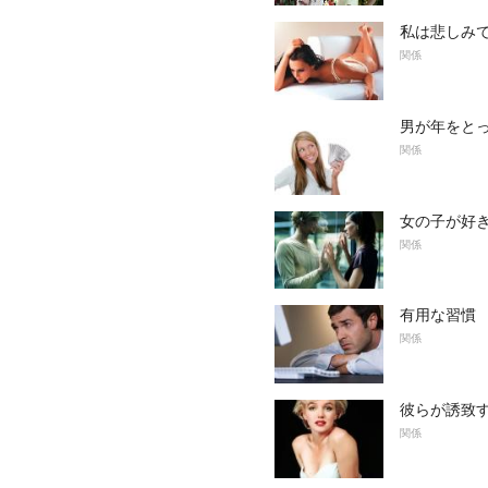
私は悲しみで
関係
男が年をと
関係
女の子が好
関係
有用な習慣
関係
彼らが誘致
関係