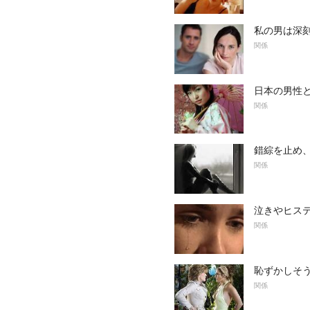
私の男は深
関係
日本の男性
関係
錯綜を止め
関係
泣きやヒス
関係
恥ずかしそ
関係