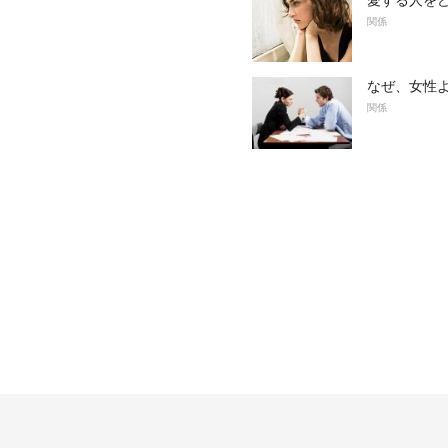
愛する人を
関係
なぜ、女性
関係