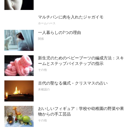
マルチバンに肉を入れたジャガイモ
ホームハース
一人暮らしの7つの理由
関係
新生児のためのベビーブーツの編成方法：スキ
ームとステップバイステップの指示
その他
古代の聖なる儀式 - クリスマスの占い
未確認の
おいしいフィギュア：学校や幼稚園の野菜や果
物からの手工芸品
その他