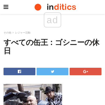
ad
その他
レジャー活動
すべての缶王：ゴシニーの休
日