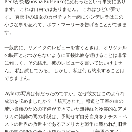
Peckが突然Gosha Kutsenkoに変わったという事実にあり
ます。 これは自由ではありません。 これはひどい夢で
す。 真夜中の彼女のカボチャと一緒にシンデレラはこの
小さな事を忘れて、ボブ・マーリーを告げることができま
す。
一般的に、リメイクのレビューを書くときは、オリジナル
の映画とぶつからないように直接比較を避けることは非常
に難しく、その結果、彼のレビューを書いてはいけませ
ん。 私は試してみる。 しかし、私は何も約束することは
できません。
Wylerの写真は何だったのですか。なぜ彼女はこのような
成功を収めましたか？ 「焙煎された」報道と王室の血の
若い貴族のための準備ができていた無神経と冷笑的なアメ
リカの雑誌の間の小説は、予期せず自分自身をナチス・ペ
ストの世界の救世主であるアメリカと戦争に襲われた旧世
界の間の関係の全く正確なコピーとし、 「普通のアメリ