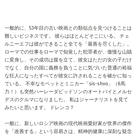
一般的に、53年目の古い映画との類似点を見つけることは
難しいビジネスです。 彼らはほとんどそこにいる。 チェ
ルニーエフは彼ができること全てを「最善を尽くした」。
ローマでの仕事をローマで知覚した犯罪者が、傲慢な山賊
に変身し、その成功は腹を立て、彼女はただの女の子だけ
でなく、自分の国に義務を負うことに気づいた普通の裕福
な狂人になったすべてが彼女に許されることを確かに知っ
ている。 不幸なモペットとミニカー「sis-shvo」（6馬
力！）も突然ハーレーダビッドソンのオートバイとメルセ
デスのクルマになりました。 私はジャーナリストを見て
みたいと思います。 ドレンコ？
一般に、新しいロシア映画の現代映画愛好家が世界の傑作
を「改善する」という容易さは、精神的健康に深刻な疑念