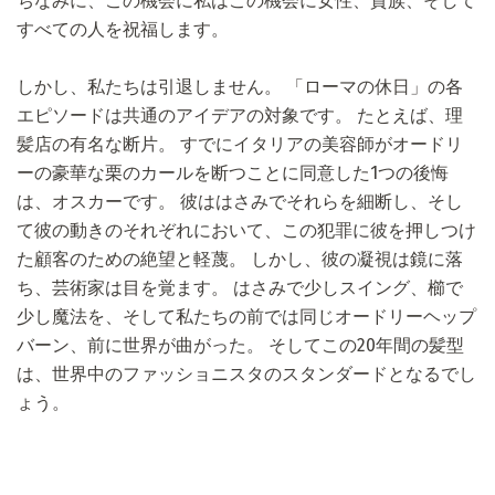
ちなみに、この機会に私はこの機会に女性、貴族、そして
すべての人を祝福します。
しかし、私たちは引退しません。 「ローマの休日」の各
エピソードは共通のアイデアの対象です。 たとえば、理
髪店の有名な断片。 すでにイタリアの美容師がオードリ
ーの豪華な栗のカールを断つことに同意した1つの後悔
は、オスカーです。 彼ははさみでそれらを細断し、そし
て彼の動きのそれぞれにおいて、この犯罪に彼を押しつけ
た顧客のための絶望と軽蔑。 しかし、彼の凝視は鏡に落
ち、芸術家は目を覚ます。 はさみで少しスイング、櫛で
少し魔法を、そして私たちの前では同じオードリーヘップ
バーン、前に世界が曲がった。 そしてこの20年間の髪型
は、世界中のファッショニスタのスタンダードとなるでし
ょう。