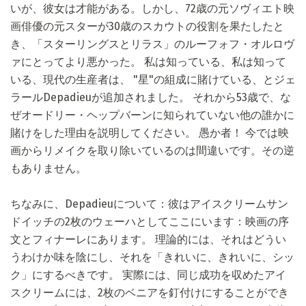
いが、彼女は才能がある。しかし、72歳の元ソヴィエト映
画俳優の元スターが30歳のスカウトの役割を果たしたと
き、「スターリングスとリラス」のルーフォフ・オルロヴ
ァにとってより悪かった。 私は知っている、私は知って
いる、現代の生産者は、 "星"の組成に賭けている、とジェ
ラールDepadieuが追加されました。 それから53歳で、な
ぜオードリー・ヘップバーンに知られていない他の誰かに
賭けをした理由を説明してください。 愚か者！ 今では映
画からリメイクを取り除いているのは間違いです。その逆
もありません。
ちなみに、Depadieuについて：彼はアイスクリームサン
ドイッチの2枚のウェーハとしてここにいます：映画の序
文とフィナーレにあります。 理論的には、それはどうい
うわけか味を陰にし、それを「きれいに、きれいに、シッ
ク」にするべきです。 実際には、同じ成功を収めたアイ
スクリームには、2枚のベニアを釘付けにすることができ