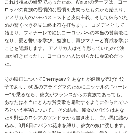
これは相互の研究であったため、Weilerのテープは、ヨー
ロッパの貴族の習慣的な習慣を皮肉ったものから始まり、
アメリカ人のハモバストストと皮肉主義、そして彼らのた
めの驚くべき発見に終止符を打ちます。 コメディとして
始まり、フィナーレで絵はヨーロッパへの本当の賛美歌に
なり、愛と誓いを学び、勉強し、再びマナーと育成を学ぶ
ことを認識します。 アメリカ人はそう思っていたので映
画が好きだったし、ヨーロッパ人は明らかに虚栄心だっ
た。
その映画についてChernyaev？ あなたが健康な禿げた餃
子であり、60匹のアライグマのためにニッケルの "ハーレ
ー"を乗るなら、彼女がフランスからの貴族であっても、
あなたは本当にどんな賛美歌も扇動するように作られてい
るという事実について。 その結果、彼女のパピクはあな
たを野生のロシアのツンドラから書き出し、白い馬に詰め
込み、3月8日にバラの花束を縛り、彼女の娘に渡します。