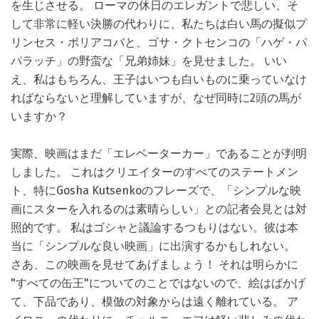
を生じさせる。 ローマの休日のエレガントで悲しい、そ
して非常に軽い決勝の代わりに、私たちは白い馬の擬似プ
リンセス・ポリアコバと、ゴサ・クトセンコの「ハゲ・パ
パラッチ」の野蛮な「兄弟姉妹」を見せました。 いい
え、私はもちろん、王子はいつも白いものに乗っていなけ
ればならないと理解していますが、なぜ同時に2頭の馬が
いますか？
実際、映画はまだ「エレベーターカー」であることが判明
しました。 これはクリエイターのすべてのステートメン
ト、特にGosha Kutsenkoのフレーズで、「シンプルな映
画にスターを入れるのは素晴らしい」との記者会見とは対
照的です。 私はゴシャと議論するつもりはない。彼は本
当に「シンプルな良い映画」に出演するかもしれない。
さあ、この映画を見せてあげましょう！ それは明らかに
"すべての缶王"についてのことではないので、絵はばかげ
て、下品であり、模倣の対象からは遠く離れている。 ア